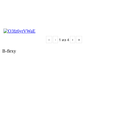
«
‹
›
»
1
из
4
B-flexy