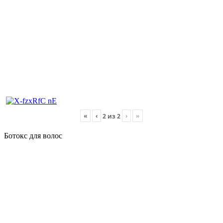
«
‹
›
»
2
из
2
Ботокс для волос