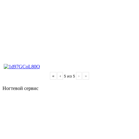
«
‹
›
»
5
из
5
Ногтевой сервис