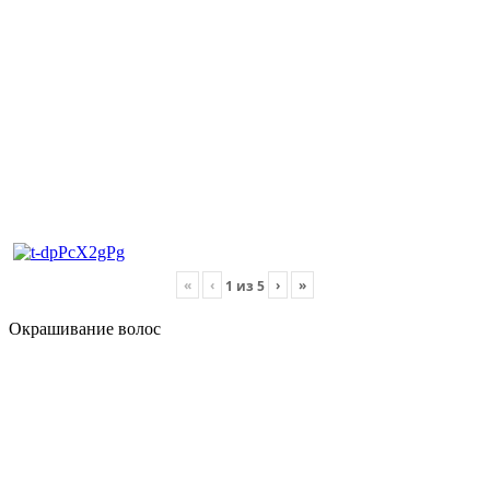
«
‹
›
»
1
из
5
Окрашивание волос