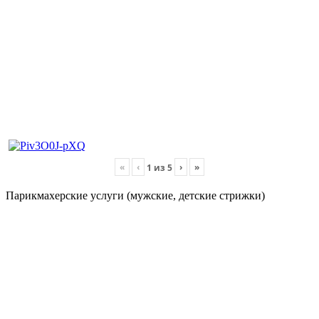
«
‹
›
»
1
из
5
Парикмахерские услуги (мужские, детские стрижки)