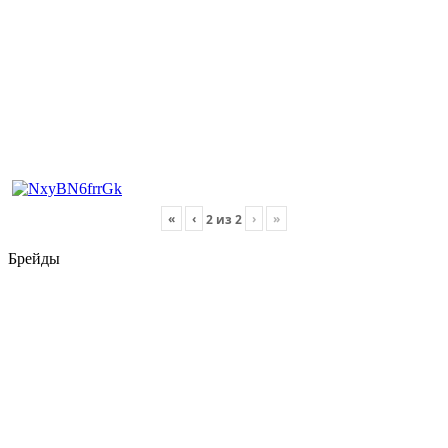
«
‹
›
»
2
из
2
Брейды