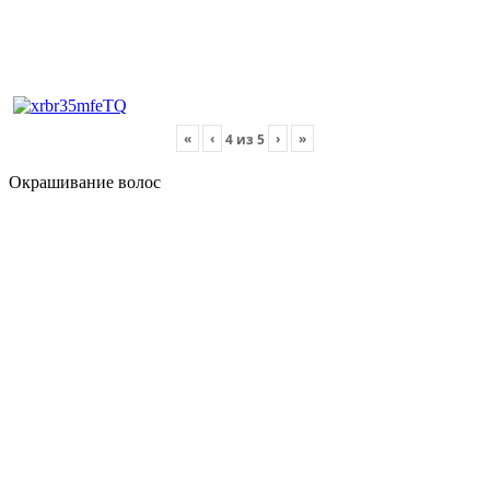
«
‹
›
»
4
из
5
Окрашивание волос