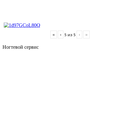
«
‹
›
»
5
из
5
Ногтевой сервис