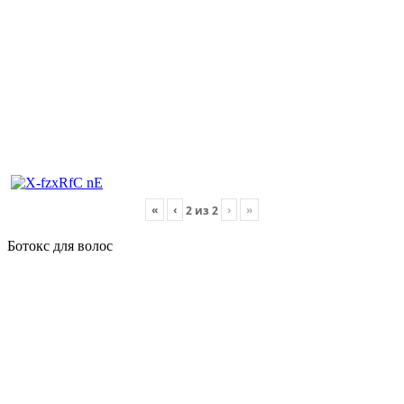
«
‹
›
»
2
из
2
Ботокс для волос