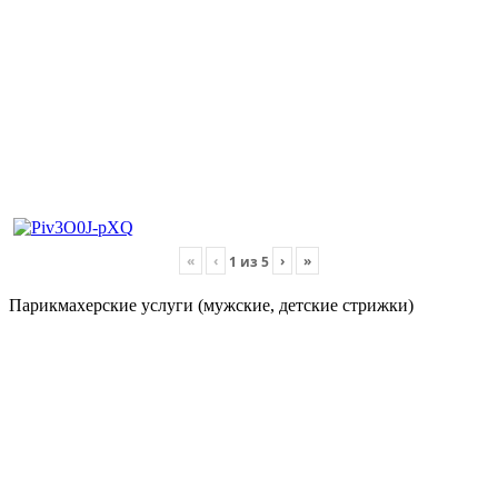
«
‹
›
»
1
из
5
Парикмахерские услуги (мужские, детские стрижки)