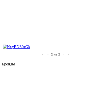
«
‹
›
»
2
из
2
Брейды