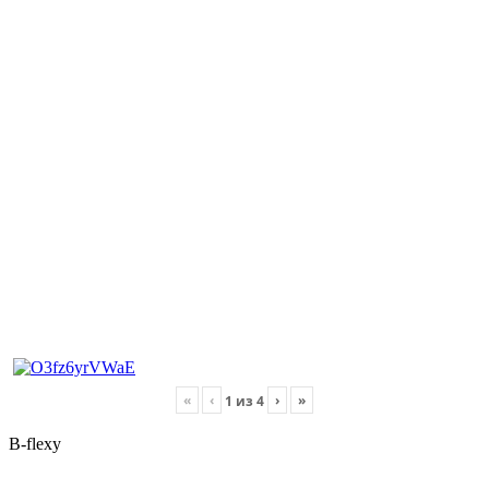
«
‹
›
»
1
из
4
B-flexy