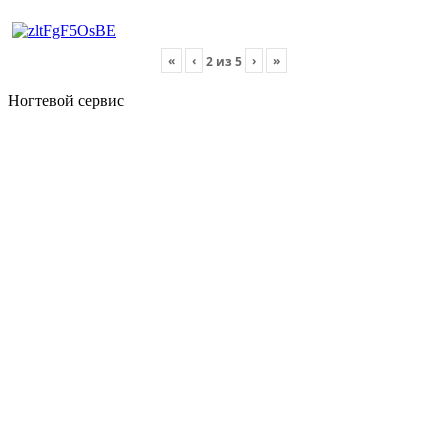
«
‹
›
»
2
из
5
Ногтевой сервис