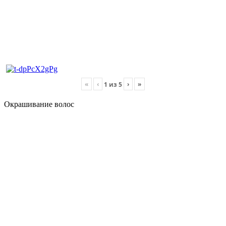
«
‹
›
»
1
из
5
Окрашивание волос