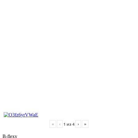
«
‹
›
»
1
из
4
B-flexy