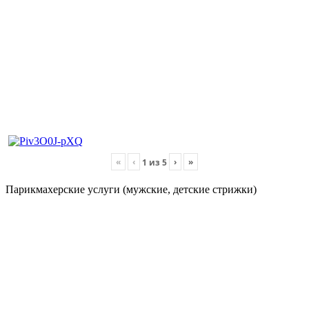
«
‹
›
»
1
из
5
Парикмахерские услуги (мужские, детские стрижки)