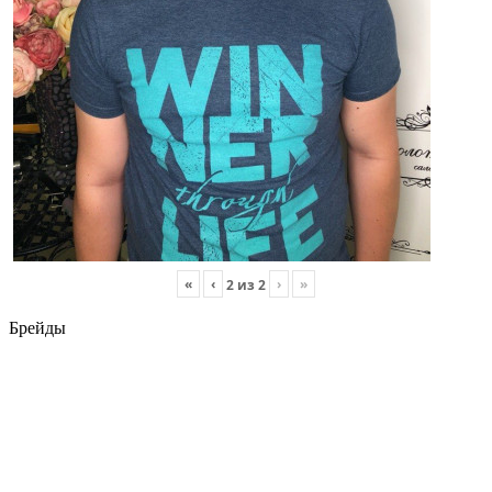
«
‹
›
»
2
из
2
Брейды