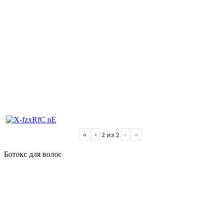
«
‹
›
»
2
из
2
Ботокс для волос