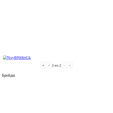
«
‹
›
»
2
из
2
Брейды