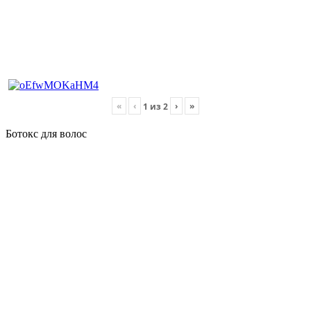
«
‹
›
»
1
из
2
Ботокс для волос