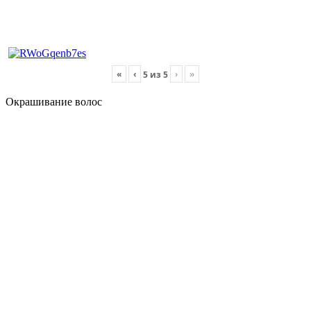
«
‹
›
»
5
из
5
Окрашивание волос