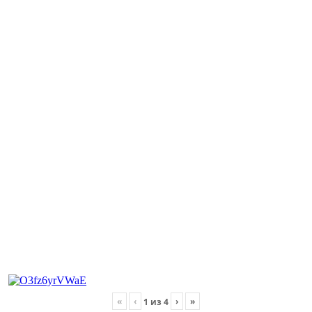
«
‹
›
»
1
из
4