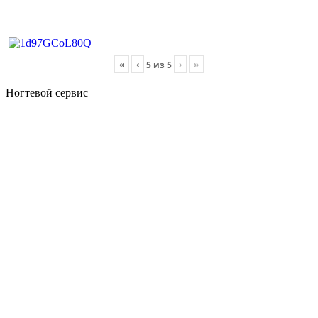
«
‹
›
»
5
из
5
Ногтевой сервис