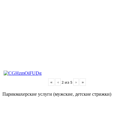
«
‹
›
»
2
из
5
Парикмахерские услуги (мужские, детские стрижки)