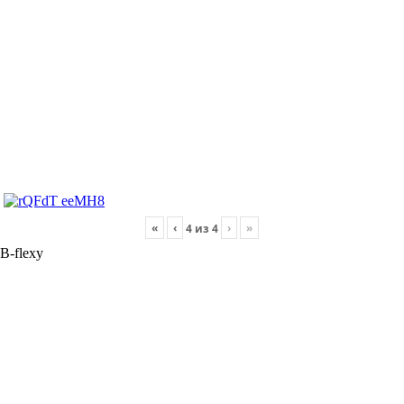
«
‹
›
»
4
из
4
B-flexy