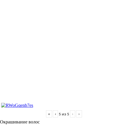
«
‹
›
»
5
из
5
Окрашивание волос