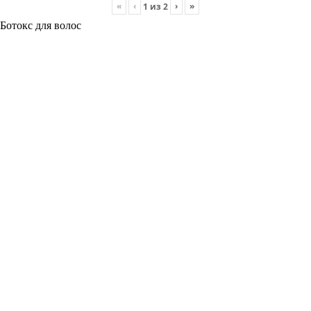
«
‹
›
»
1
из
2
Ботокс для волос