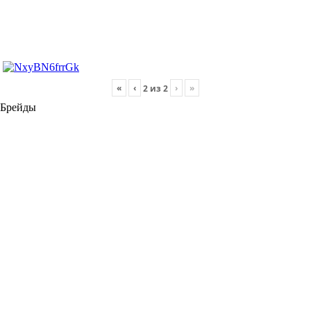
«
‹
›
»
2
из
2
Брейды