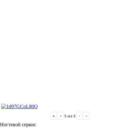
«
‹
›
»
5
из
5
Ногтевой сервис