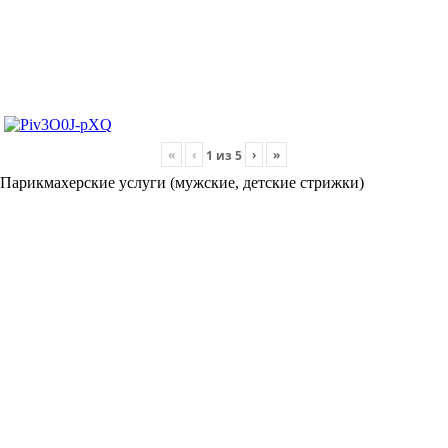
«
‹
›
»
1
из
5
Парикмахерские услуги (мужские, детские стрижки)